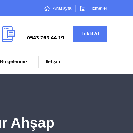
Anasayfa
Hizmetler
Çağrı Merkezi
Teklif Al
0543 763 44 19
Bölgelerimiz
İletişim
r Ahşap