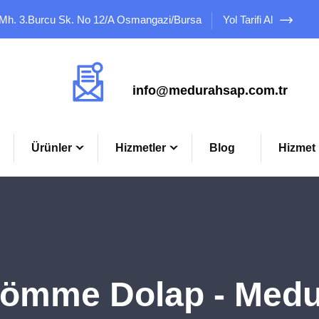
 Mh. 3.Burcu Sk. No 12/A Osmangazi/Bursa
Yol Tarifi Al
Mail Adresimiz
info@medurahsap.com.tr
Ürünler
Hizmetler
Blog
Hizmet 
ömme Dolap - Medu