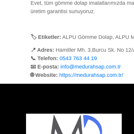
Evet, tüm gömme dolap imalatlarımızda malz
üretim garantisi sunuyoruz.
🏷️ Etiketler:
ALPU Gömme Dolap, ALPU Mobi
📍 Adres:
Hamitler Mh. 3.Burcu Sk. No 12
📞 Telefon:
0543 763 44 19
📧 E-posta:
info@medurahsap.com.tr
🌐 Website:
https://medurahsap.com.tr/