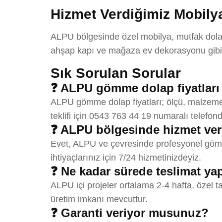
Hizmet Verdiğimiz Mobilya
ALPU bölgesinde özel mobilya, mutfak dolabı
ahşap kapı ve mağaza ev dekorasyonu gibi 
Sık Sorulan Sorular
❓ ALPU gömme dolap fiyatları
ALPU gömme dolap fiyatları; ölçü, malzeme s
teklifi için 0543 763 44 19 numaralı telefond
❓ ALPU bölgesinde hizmet ve
Evet, ALPU ve çevresinde profesyonel gömme
ihtiyaçlarınız için 7/24 hizmetinizdeyiz.
❓ Ne kadar sürede teslimat y
ALPU içi projeler ortalama 2-4 hafta, özel t
üretim imkanı mevcuttur.
❓ Garanti veriyor musunuz?