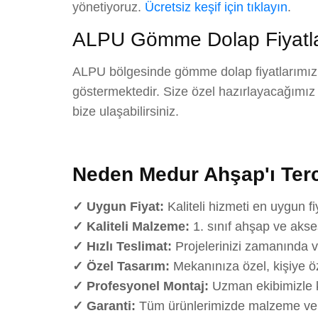
yönetiyoruz.
Ücretsiz keşif için tıklayın
.
ALPU Gömme Dolap Fiyatla
ALPU bölgesinde gömme dolap fiyatlarımız; 
göstermektedir. Size özel hazırlayacağımız det
bize ulaşabilirsiniz.
Neden Medur Ahşap'ı Terc
✓ Uygun Fiyat:
Kaliteli hizmeti en uygun fi
✓ Kaliteli Malzeme:
1. sınıf ahşap ve akse
✓ Hızlı Teslimat:
Projelerinizi zamanında v
✓ Özel Tasarım:
Mekanınıza özel, kişiye öz
✓ Profesyonel Montaj:
Uzman ekibimizle k
✓ Garanti:
Tüm ürünlerimizde malzeme ve iş