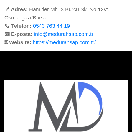
📍 Adres:
Hamitler Mh. 3.Burcu Sk. No 12/A
Osmangazi/Bursa
📞 Telefon:
0543 763 44 19
📧 E-posta:
info@medurahsap.com.tr
🌐 Website:
https://medurahsap.com.tr/