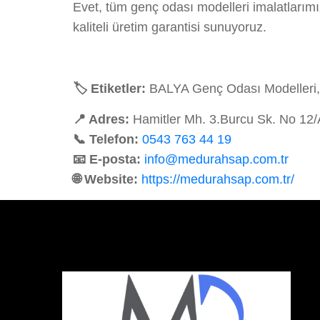
Evet, tüm genç odası modelleri imalatlarım
kaliteli üretim garantisi sunuyoruz.
🏷️ Etiketler:
BALYA Genç Odası Modelleri, 
📍 Adres:
Hamitler Mh. 3.Burcu Sk. No 12
📞 Telefon:
0543 763 44 19
📧 E-posta:
info@medurahsap.com.tr
🌐 Website:
https://medurahsap.com.tr/