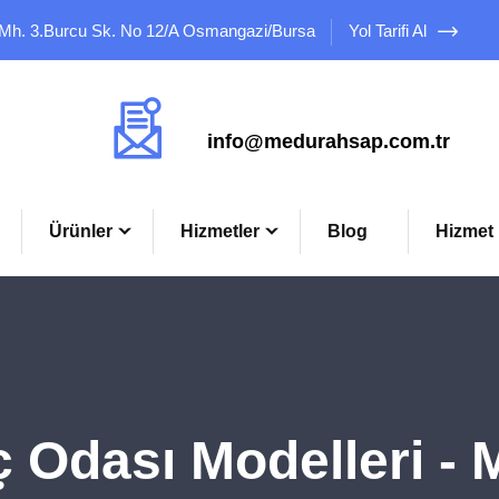
 Mh. 3.Burcu Sk. No 12/A Osmangazi/Bursa
Yol Tarifi Al
Mail Adresimiz
info@medurahsap.com.tr
Ürünler
Hizmetler
Blog
Hizmet 
Odası Modelleri -