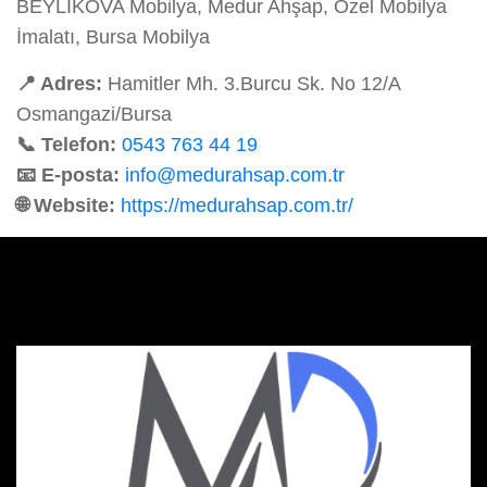
BEYLİKOVA Mobilya, Medur Ahşap, Özel Mobilya
İmalatı, Bursa Mobilya
📍 Adres:
Hamitler Mh. 3.Burcu Sk. No 12/A
Osmangazi/Bursa
📞 Telefon:
0543 763 44 19
📧 E-posta:
info@medurahsap.com.tr
🌐 Website:
https://medurahsap.com.tr/