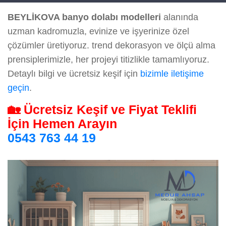
BEYLİKOVA banyo dolabı modelleri
alanında
uzman kadromuzla, evinize ve işyerinize özel
çözümler üretiyoruz. trend dekorasyon ve ölçü alma
prensiplerimizle, her projeyi titizlikle tamamlıyoruz.
Detaylı bilgi ve ücretsiz keşif için
bizimle iletişime
geçin
.
🏡 Ücretsiz Keşif ve Fiyat Teklifi
İçin Hemen Arayın
0543 763 44 19