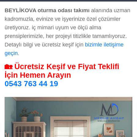
BEYLİKOVA oturma odası takımı
alanında uzman
kadromuzla, evinize ve işyerinize özel çözümler
üretiyoruz. iç mimari uyum ve ölçü alma
prensiplerimizle, her projeyi titizlikle tamamlıyoruz.
Detaylı bilgi ve ücretsiz keşif için
bizimle iletişime
geçin
.
🏡 Ücretsiz Keşif ve Fiyat Teklifi
İçin Hemen Arayın
0543 763 44 19