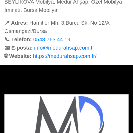
BEYLİKOVA Mobilya, Medur Ahşap, Özel Mobilya
İmalatı, Bursa Mobilya
📍 Adres:
Hamitler Mh. 3.Burcu Sk. No 12/A
Osmangazi/Bursa
📞 Telefon:
0543 763 44 19
📧 E-posta:
info@medurahsap.com.tr
🌐 Website:
https://medurahsap.com.tr/