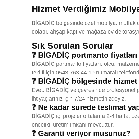
Hizmet Verdiğimiz Mobilya
BİGADİÇ bölgesinde özel mobilya, mutfak dol
dolabı, ahşap kapı ve mağaza ev dekorasyon
Sık Sorulan Sorular
❓ BİGADİÇ portmanto fiyatları
BİGADİÇ portmanto fiyatları; ölçü, malzeme 
teklifi için 0543 763 44 19 numaralı telefond
❓ BİGADİÇ bölgesinde hizmet
Evet, BİGADİÇ ve çevresinde profesyonel po
ihtiyaçlarınız için 7/24 hizmetinizdeyiz.
❓ Ne kadar sürede teslimat y
BİGADİÇ içi projeler ortalama 2-4 hafta, öz
öncelikli üretim imkanı mevcuttur.
❓ Garanti veriyor musunuz?