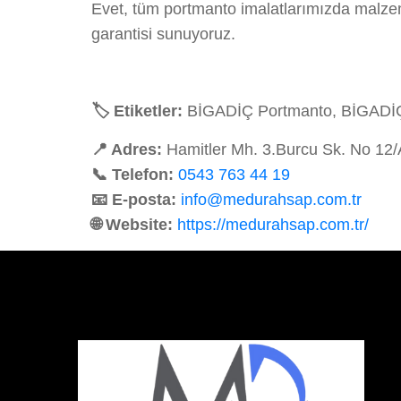
Evet, tüm portmanto imalatlarımızda malzem
garantisi sunuyoruz.
🏷️ Etiketler:
BİGADİÇ Portmanto, BİGADİÇ M
📍 Adres:
Hamitler Mh. 3.Burcu Sk. No 12
📞 Telefon:
0543 763 44 19
📧 E-posta:
info@medurahsap.com.tr
🌐 Website:
https://medurahsap.com.tr/