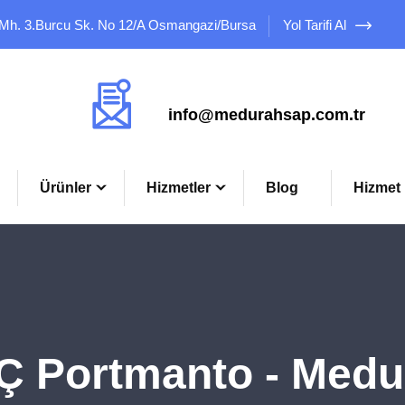
 Mh. 3.Burcu Sk. No 12/A Osmangazi/Bursa
Yol Tarifi Al
Mail Adresimiz
info@medurahsap.com.tr
Ürünler
Hizmetler
Blog
Hizmet 
Ç Portmanto - Medu