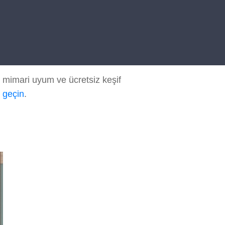
 mimari uyum ve ücretsiz keşif
e geçin
.