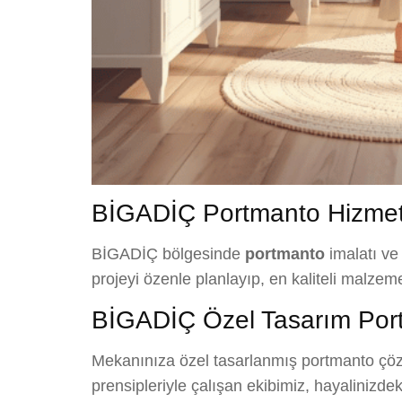
BİGADİÇ Portmanto Hizmet
BİGADİÇ bölgesinde
portmanto
imalatı ve
projeyi özenle planlayıp, en kaliteli malzem
BİGADİÇ Özel Tasarım Por
Mekanınıza özel tasarlanmış portmanto çözü
prensipleriyle çalışan ekibimiz, hayalinizd