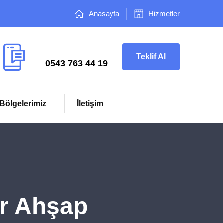
Anasayfa
Hizmetler
Çağrı Merkezi
Teklif Al
0543 763 44 19
Bölgelerimiz
İletişim
r Ahşap