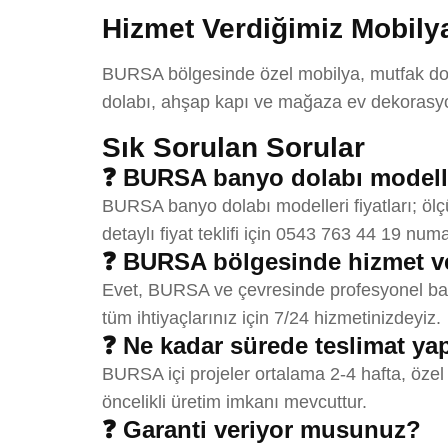
Hizmet Verdiğimiz Mobilya
BURSA bölgesinde özel mobilya, mutfak dolab
dolabı, ahşap kapı ve mağaza ev dekorasyon
Sık Sorulan Sorular
❓ BURSA banyo dolabı modeller
BURSA banyo dolabı modelleri fiyatları; ölç
detaylı fiyat teklifi için 0543 763 44 19 numa
❓ BURSA bölgesinde hizmet v
Evet, BURSA ve çevresinde profesyonel bany
tüm ihtiyaçlarınız için 7/24 hizmetinizdeyiz.
❓ Ne kadar sürede teslimat y
BURSA içi projeler ortalama 2-4 hafta, özel
öncelikli üretim imkanı mevcuttur.
❓ Garanti veriyor musunuz?