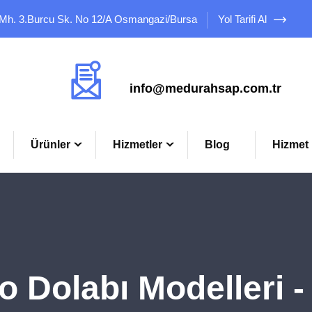
 Mh. 3.Burcu Sk. No 12/A Osmangazi/Bursa
Yol Tarifi Al
Mail Adresimiz
info@medurahsap.com.tr
Ürünler
Hizmetler
Blog
Hizmet 
Dolabı Modelleri 