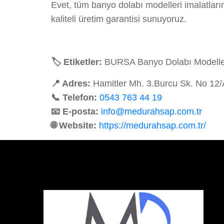
Evet, tüm banyo dolabı modelleri imalatlar
kaliteli üretim garantisi sunuyoruz.
🏷️ Etiketler:
BURSA Banyo Dolabı Modelleri
📍 Adres:
Hamitler Mh. 3.Burcu Sk. No 12
📞 Telefon:
0543 763 44 19
📧 E-posta:
info@medurahsap.com.tr
🌐 Website:
https://medurahsap.com.tr/