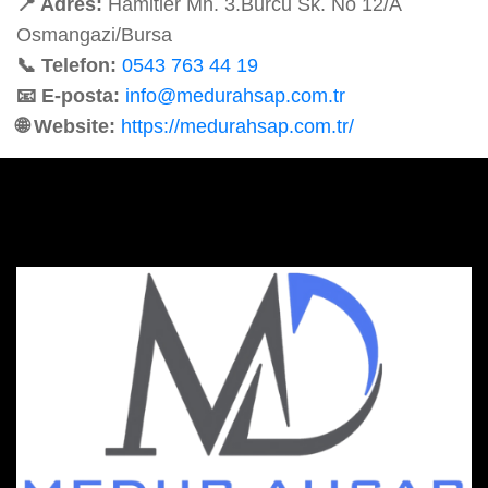
📍 Adres:
Hamitler Mh. 3.Burcu Sk. No 12/A
Osmangazi/Bursa
📞 Telefon:
0543 763 44 19
📧 E-posta:
info@medurahsap.com.tr
🌐 Website:
https://medurahsap.com.tr/