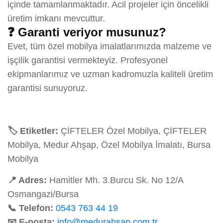
içinde tamamlanmaktadır. Acil projeler için öncelikli
üretim imkanı mevcuttur.
❓ Garanti veriyor musunuz?
Evet, tüm özel mobilya imalatlarımızda malzeme ve
işçilik garantisi vermekteyiz. Profesyonel
ekipmanlarımız ve uzman kadromuzla kaliteli üretim
garantisi sunuyoruz.
🏷️ Etiketler:
ÇİFTELER Özel Mobilya, ÇİFTELER
Mobilya, Medur Ahşap, Özel Mobilya İmalatı, Bursa
Mobilya
📍 Adres:
Hamitler Mh. 3.Burcu Sk. No 12/A
Osmangazi/Bursa
📞 Telefon:
0543 763 44 19
📧 E-posta:
info@medurahsap.com.tr