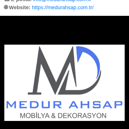
🌐 Website:
https://medurahsap.com.tr/