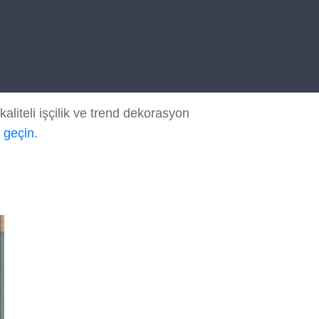
liteli işçilik ve trend dekorasyon
e geçin
.