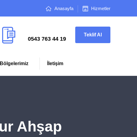
Anasayfa
Hizmetler
Çağrı Merkezi
Teklif Al
0543 763 44 19
Bölgelerimiz
İletişim
ur Ahşap