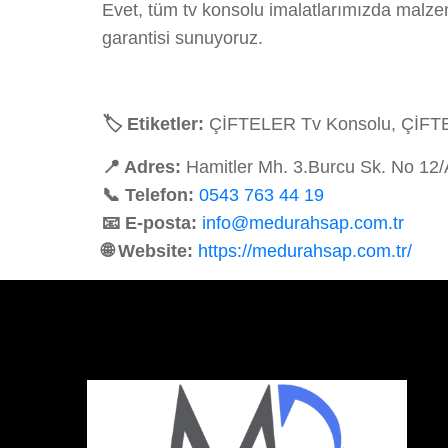
Evet, tüm tv konsolu imalatlarımızda malze
garantisi sunuyoruz.
🏷️ Etiketler:
ÇİFTELER Tv Konsolu, ÇİFTEL
📍 Adres:
Hamitler Mh. 3.Burcu Sk. No 12
📞 Telefon:
0543 763 44 19
📧 E-posta:
info@medurahsap.com.tr
🌐 Website:
https://medurahsap.com.tr/