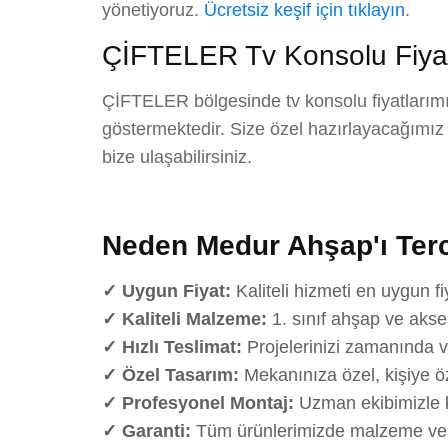
yönetiyoruz.
Ücretsiz keşif için tıklayın
.
ÇİFTELER Tv Konsolu Fiyat
ÇİFTELER bölgesinde tv konsolu fiyatlarımız
göstermektedir. Size özel hazırlayacağımız det
bize ulaşabilirsiniz.
Neden Medur Ahşap'ı Terc
✓ Uygun Fiyat:
Kaliteli hizmeti en uygun fi
✓ Kaliteli Malzeme:
1. sınıf ahşap ve akse
✓ Hızlı Teslimat:
Projelerinizi zamanında v
✓ Özel Tasarım:
Mekanınıza özel, kişiye öz
✓ Profesyonel Montaj:
Uzman ekibimizle k
✓ Garanti:
Tüm ürünlerimizde malzeme ve iş