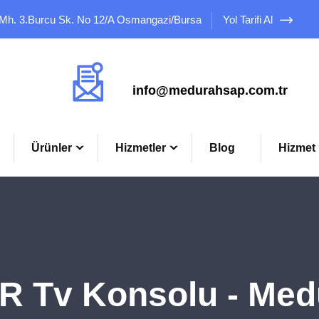
 Mh. 3.Burcu Sk. No 12/A Osmangazi/Bursa
Yol Tarifi Al
Mail Adresimiz
info@medurahsap.com.tr
Ürünler
Hizmetler
Blog
Hizmet 
R Tv Konsolu - Med