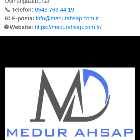
Osmangazi/Bursa
📞 Telefon:
0543 763 44 19
📧 E-posta:
info@medurahsap.com.tr
🌐 Website:
https://medurahsap.com.tr/