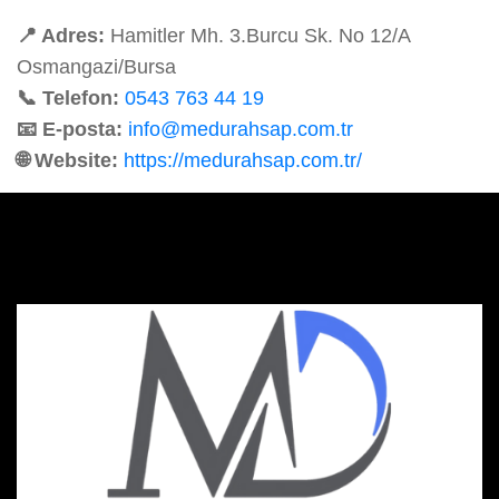
📍 Adres:
Hamitler Mh. 3.Burcu Sk. No 12/A
Osmangazi/Bursa
📞 Telefon:
0543 763 44 19
📧 E-posta:
info@medurahsap.com.tr
🌐 Website:
https://medurahsap.com.tr/