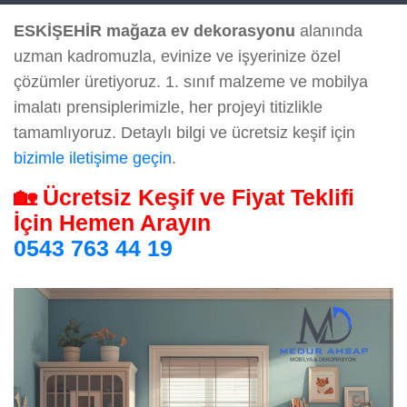
ESKİŞEHİR mağaza ev dekorasyonu
alanında
uzman kadromuzla, evinize ve işyerinize özel
çözümler üretiyoruz. 1. sınıf malzeme ve mobilya
imalatı prensiplerimizle, her projeyi titizlikle
tamamlıyoruz. Detaylı bilgi ve ücretsiz keşif için
bizimle iletişime geçin
.
🏡 Ücretsiz Keşif ve Fiyat Teklifi
İçin Hemen Arayın
0543 763 44 19