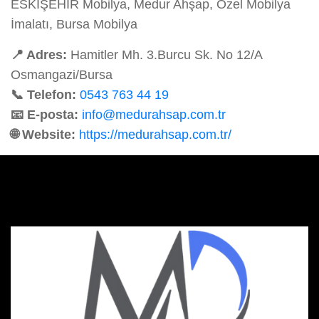
ESKİŞEHİR Mobilya, Medur Ahşap, Özel Mobilya
İmalatı, Bursa Mobilya
📍 Adres:
Hamitler Mh. 3.Burcu Sk. No 12/A
Osmangazi/Bursa
📞 Telefon:
0543 763 44 19
📧 E-posta:
info@medurahsap.com.tr
🌐 Website:
https://medurahsap.com.tr/