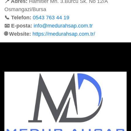
📍 Adres:
Hamitler Mh. 3.Burcu Sk. No 12/A
Osmangazi/Bursa
📞 Telefon:
0543 763 44 19
📧 E-posta:
info@medurahsap.com.tr
🌐 Website:
https://medurahsap.com.tr/