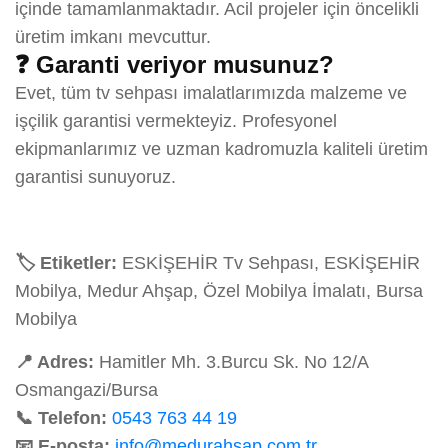
içinde tamamlanmaktadır. Acil projeler için öncelikli
üretim imkanı mevcuttur.
❓ Garanti veriyor musunuz?
Evet, tüm tv sehpası imalatlarımızda malzeme ve
işçilik garantisi vermekteyiz. Profesyonel
ekipmanlarımız ve uzman kadromuzla kaliteli üretim
garantisi sunuyoruz.
🏷️ Etiketler:
ESKİŞEHİR Tv Sehpası, ESKİŞEHİR
Mobilya, Medur Ahşap, Özel Mobilya İmalatı, Bursa
Mobilya
📍 Adres:
Hamitler Mh. 3.Burcu Sk. No 12/A
Osmangazi/Bursa
📞 Telefon:
0543 763 44 19
📧 E-posta:
info@medurahsap.com.tr