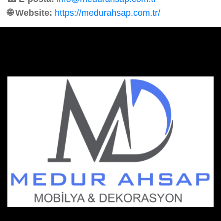
🌐 Website:
https://medurahsap.com.tr/