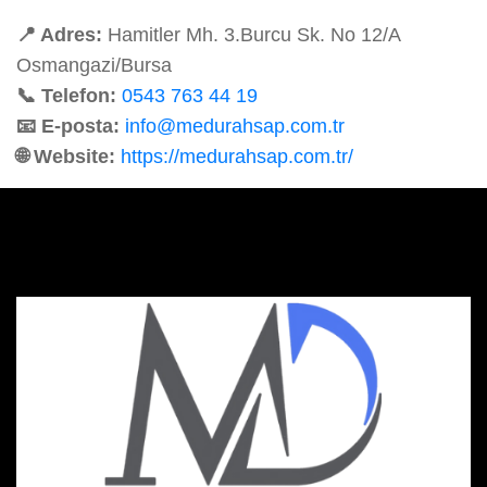
📍 Adres:
Hamitler Mh. 3.Burcu Sk. No 12/A
Osmangazi/Bursa
📞 Telefon:
0543 763 44 19
📧 E-posta:
info@medurahsap.com.tr
🌐 Website:
https://medurahsap.com.tr/