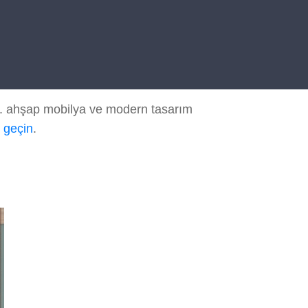
z. ahşap mobilya ve modern tasarım
e geçin
.