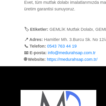
Evet, tüm mutfak dolabı imalatlarımızda ma
üretim garantisi sunuyoruz.
🏷️ Etiketler:
GEMLİK Mutfak Dolabı, GEMLİK
📍 Adres:
Hamitler Mh. 3.Burcu Sk. No 12
📞 Telefon:
0543 763 44 19
📧 E-posta:
info@medurahsap.com.tr
🌐 Website:
https://medurahsap.com.tr/