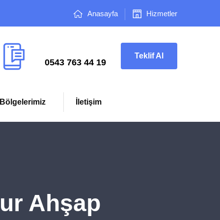
Anasayfa
Hizmetler
Çağrı Merkezi
Teklif Al
0543 763 44 19
Bölgelerimiz
İletişim
dur Ahşap