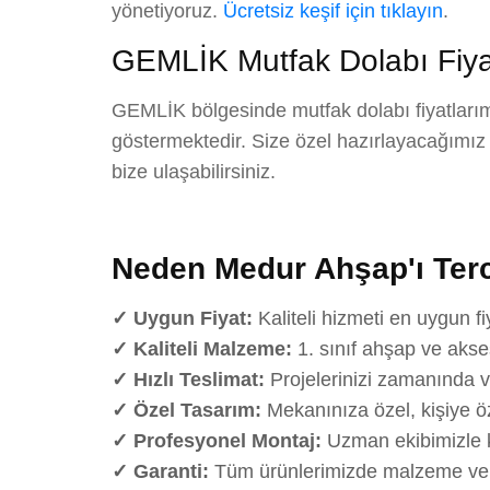
yönetiyoruz.
Ücretsiz keşif için tıklayın
.
GEMLİK Mutfak Dolabı Fiyat
GEMLİK bölgesinde mutfak dolabı fiyatlarımı
göstermektedir. Size özel hazırlayacağımız det
bize ulaşabilirsiniz.
Neden Medur Ahşap'ı Terc
✓ Uygun Fiyat:
Kaliteli hizmeti en uygun fi
✓ Kaliteli Malzeme:
1. sınıf ahşap ve akse
✓ Hızlı Teslimat:
Projelerinizi zamanında v
✓ Özel Tasarım:
Mekanınıza özel, kişiye öz
✓ Profesyonel Montaj:
Uzman ekibimizle k
✓ Garanti:
Tüm ürünlerimizde malzeme ve iş