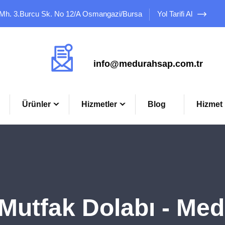
 Mh. 3.Burcu Sk. No 12/A Osmangazi/Bursa
Yol Tarifi Al
Mail Adresimiz
info@medurahsap.com.tr
Ürünler
Hizmetler
Blog
Hizmet 
utfak Dolabı - Me