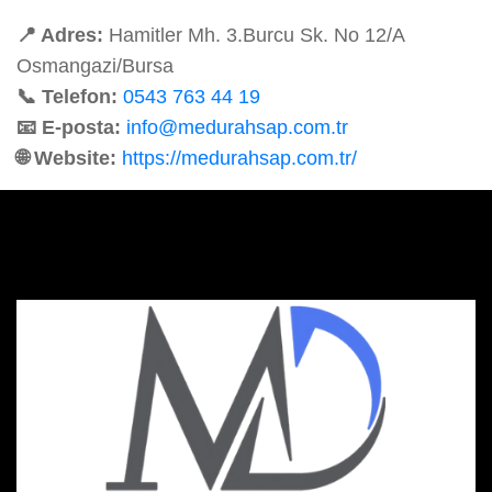
📍 Adres:
Hamitler Mh. 3.Burcu Sk. No 12/A
Osmangazi/Bursa
📞 Telefon:
0543 763 44 19
📧 E-posta:
info@medurahsap.com.tr
🌐 Website:
https://medurahsap.com.tr/