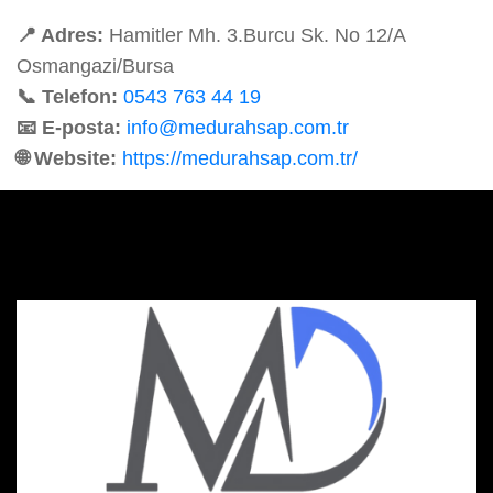
📍 Adres:
Hamitler Mh. 3.Burcu Sk. No 12/A
Osmangazi/Bursa
📞 Telefon:
0543 763 44 19
📧 E-posta:
info@medurahsap.com.tr
🌐 Website:
https://medurahsap.com.tr/