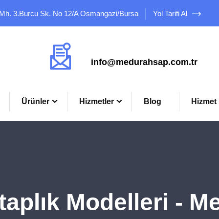
 Mh. 3.Burcu Sk. No 12/A Osmangazi/Bursa
Yol Tarifi Al
Mail Adresimiz
info@medurahsap.com.tr
Ürünler
Hizmetler
Blog
Hizmet 
aplık Modelleri - M