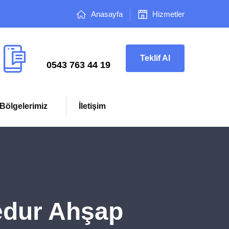
Anasayfa
Hizmetler
Çağrı Merkezi
Teklif Al
0543 763 44 19
Bölgelerimiz
İletişim
edur Ahşap