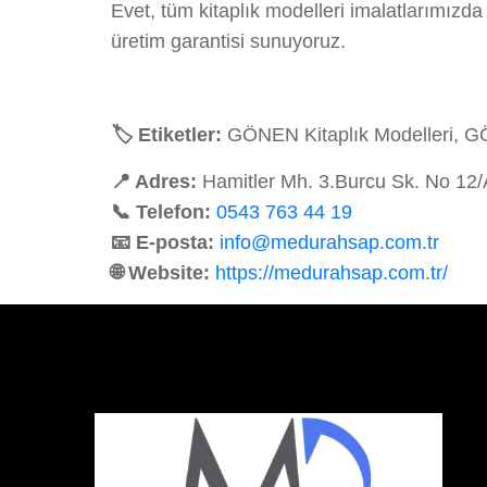
Evet, tüm kitaplık modelleri imalatlarımızd
üretim garantisi sunuyoruz.
🏷️ Etiketler:
GÖNEN Kitaplık Modelleri, GÖ
📍 Adres:
Hamitler Mh. 3.Burcu Sk. No 12
📞 Telefon:
0543 763 44 19
📧 E-posta:
info@medurahsap.com.tr
🌐 Website:
https://medurahsap.com.tr/