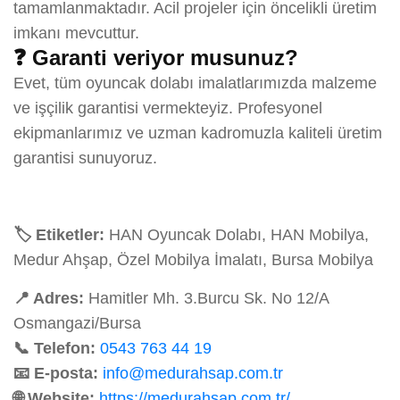
tamamlanmaktadır. Acil projeler için öncelikli üretim
imkanı mevcuttur.
❓ Garanti veriyor musunuz?
Evet, tüm oyuncak dolabı imalatlarımızda malzeme
ve işçilik garantisi vermekteyiz. Profesyonel
ekipmanlarımız ve uzman kadromuzla kaliteli üretim
garantisi sunuyoruz.
🏷️ Etiketler:
HAN Oyuncak Dolabı, HAN Mobilya,
Medur Ahşap, Özel Mobilya İmalatı, Bursa Mobilya
📍 Adres:
Hamitler Mh. 3.Burcu Sk. No 12/A
Osmangazi/Bursa
📞 Telefon:
0543 763 44 19
📧 E-posta:
info@medurahsap.com.tr
🌐 Website:
https://medurahsap.com.tr/