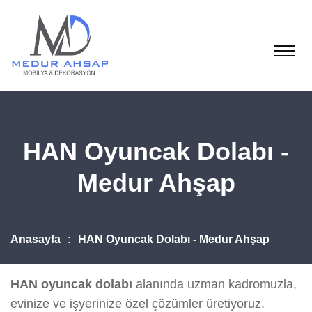
HAN Oyuncak Dolabı -
Medur Ahşap
Anasayfa
HAN Oyuncak Dolabı - Medur Ahşap
HAN oyuncak dolabı
alanında uzman kadromuzla,
evinize ve işyerinize özel çözümler üretiyoruz.