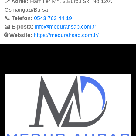
📍 Adres:
Hamitler Mh. 3.Burcu Sk. No 12/A
Osmangazi/Bursa
📞 Telefon:
0543 763 44 19
📧 E-posta:
info@medurahsap.com.tr
🌐 Website:
https://medurahsap.com.tr/