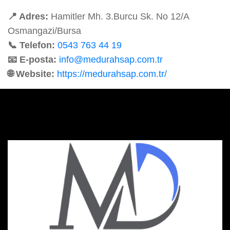
📍 Adres:
Hamitler Mh. 3.Burcu Sk. No 12/A
Osmangazi/Bursa
📞 Telefon:
0543 763 44 19
📧 E-posta:
info@medurahsap.com.tr
🌐 Website:
https://medurahsap.com.tr/