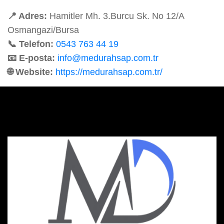
📍 Adres:
Hamitler Mh. 3.Burcu Sk. No 12/A
Osmangazi/Bursa
📞 Telefon:
0543 763 44 19
📧 E-posta:
info@medurahsap.com.tr
🌐 Website:
https://medurahsap.com.tr/