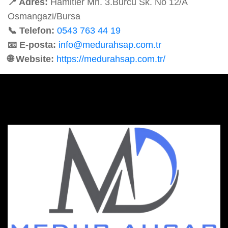
📍 Adres:
Hamitler Mh. 3.Burcu Sk. No 12/A
Osmangazi/Bursa
📞 Telefon:
0543 763 44 19
📧 E-posta:
info@medurahsap.com.tr
🌐 Website:
https://medurahsap.com.tr/