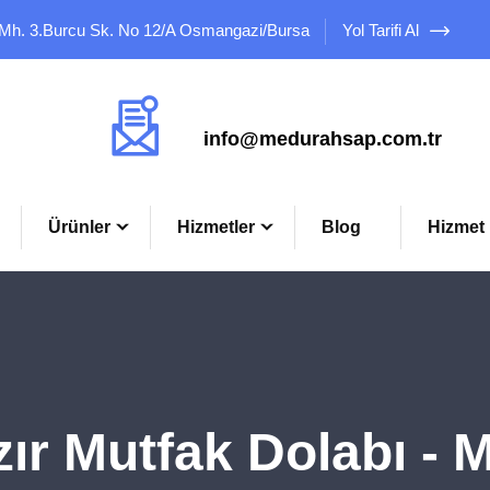
 Mh. 3.Burcu Sk. No 12/A Osmangazi/Bursa
Yol Tarifi Al
Mail Adresimiz
info@medurahsap.com.tr
Ürünler
Hizmetler
Blog
Hizmet 
ır Mutfak Dolabı - 