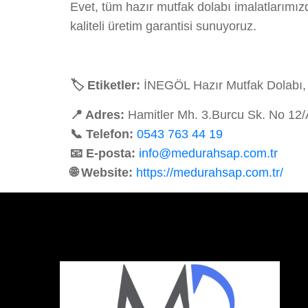
Evet, tüm hazır mutfak dolabı imalatlarımı
kaliteli üretim garantisi sunuyoruz.
🏷️ Etiketler:
İNEGÖL Hazır Mutfak Dolabı, 
📍 Adres:
Hamitler Mh. 3.Burcu Sk. No 12
📞 Telefon:
0543 763 44 19
📧 E-posta:
info@medurahsap.com.tr
🌐 Website:
https://medurahsap.com.tr/