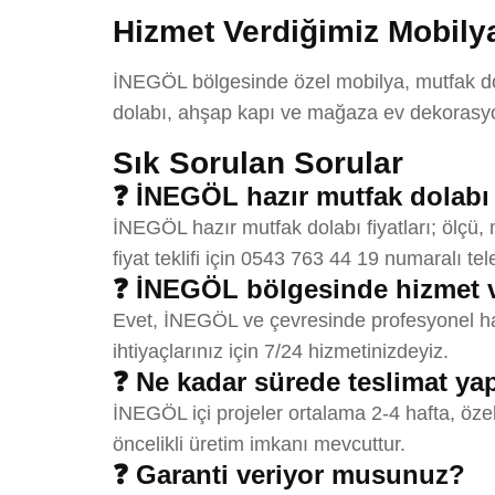
Hizmet Verdiğimiz Mobilya
İNEGÖL bölgesinde özel mobilya, mutfak dola
dolabı, ahşap kapı ve mağaza ev dekorasyon
Sık Sorulan Sorular
❓ İNEGÖL hazır mutfak dolabı f
İNEGÖL hazır mutfak dolabı fiyatları; ölçü,
fiyat teklifi için 0543 763 44 19 numaralı tel
❓ İNEGÖL bölgesinde hizmet 
Evet, İNEGÖL ve çevresinde profesyonel haz
ihtiyaçlarınız için 7/24 hizmetinizdeyiz.
❓ Ne kadar sürede teslimat y
İNEGÖL içi projeler ortalama 2-4 hafta, öze
öncelikli üretim imkanı mevcuttur.
❓ Garanti veriyor musunuz?