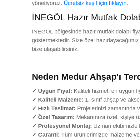
yönetiyoruz.
Ücretsiz keşif için tıklayın
.
İNEGÖL Hazır Mutfak Dolabı
İNEGÖL bölgesinde hazır mutfak dolabı fiyat
göstermektedir. Size özel hazırlayacağımız det
bize ulaşabilirsiniz.
Neden Medur Ahşap'ı Terc
✓ Uygun Fiyat:
Kaliteli hizmeti en uygun fi
✓ Kaliteli Malzeme:
1. sınıf ahşap ve akse
✓ Hızlı Teslimat:
Projelerinizi zamanında v
✓ Özel Tasarım:
Mekanınıza özel, kişiye öz
✓ Profesyonel Montaj:
Uzman ekibimizle k
✓ Garanti:
Tüm ürünlerimizde malzeme ve iş