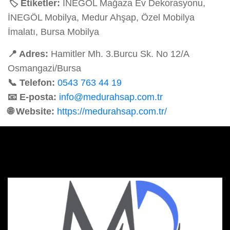
🏷️ Etiketler:
İNEGÖL Mağaza Ev Dekorasyonu,
İNEGÖL Mobilya, Medur Ahşap, Özel Mobilya
İmalatı, Bursa Mobilya
📍 Adres:
Hamitler Mh. 3.Burcu Sk. No 12/A
Osmangazi/Bursa
📞 Telefon:
0543 763 44 19
📧 E-posta:
info@medurahsap.com.tr
🌐 Website:
https://medurahsap.com.tr/