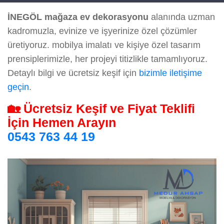
İNEGÖL mağaza ev dekorasyonu
alanında uzman
kadromuzla, evinize ve işyerinize özel çözümler
üretiyoruz. mobilya imalatı ve kişiye özel tasarım
prensiplerimizle, her projeyi titizlikle tamamlıyoruz.
Detaylı bilgi ve ücretsiz keşif için
bizimle iletişime
geçin
.
🏡 Ücretsiz Keşif ve Fiyat Teklifi
İçin Hemen Arayın
0543 763 44 19