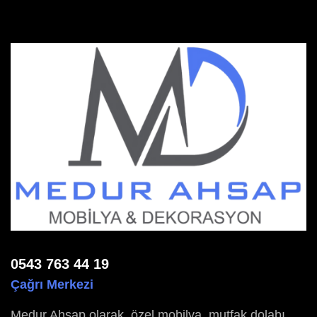
0543 763 44 19
Çağrı Merkezi
Medur Ahşap olarak, özel mobilya, mutfak dolabı,