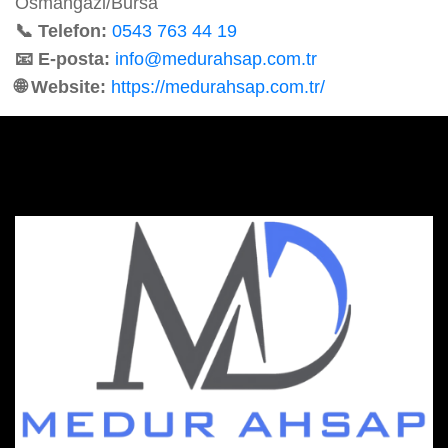
Osmangazi/Bursa
📞 Telefon:
0543 763 44 19
📧 E-posta:
info@medurahsap.com.tr
🌐 Website:
https://medurahsap.com.tr/