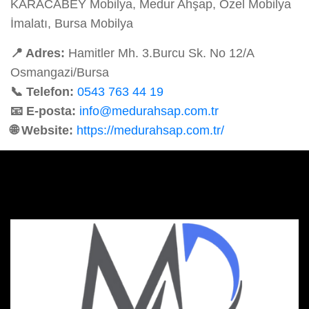
KARACABEY Mobilya, Medur Ahşap, Özel Mobilya
İmalatı, Bursa Mobilya
📍 Adres:
Hamitler Mh. 3.Burcu Sk. No 12/A
Osmangazi/Bursa
📞 Telefon:
0543 763 44 19
📧 E-posta:
info@medurahsap.com.tr
🌐 Website:
https://medurahsap.com.tr/