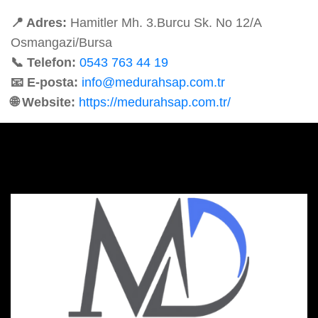
📍 Adres:
Hamitler Mh. 3.Burcu Sk. No 12/A
Osmangazi/Bursa
📞 Telefon:
0543 763 44 19
📧 E-posta:
info@medurahsap.com.tr
🌐 Website:
https://medurahsap.com.tr/