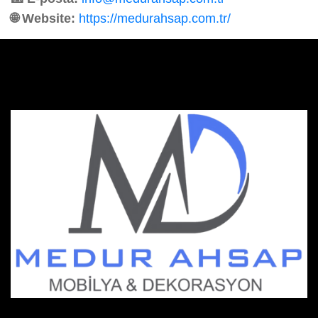
🌐 Website:
https://medurahsap.com.tr/