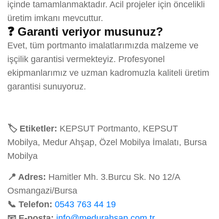
içinde tamamlanmaktadır. Acil projeler için öncelikli
üretim imkanı mevcuttur.
❓ Garanti veriyor musunuz?
Evet, tüm portmanto imalatlarımızda malzeme ve
işçilik garantisi vermekteyiz. Profesyonel
ekipmanlarımız ve uzman kadromuzla kaliteli üretim
garantisi sunuyoruz.
🏷️ Etiketler:
KEPSUT Portmanto, KEPSUT
Mobilya, Medur Ahşap, Özel Mobilya İmalatı, Bursa
Mobilya
📍 Adres:
Hamitler Mh. 3.Burcu Sk. No 12/A
Osmangazi/Bursa
📞 Telefon:
0543 763 44 19
📧 E-posta:
info@medurahsap.com.tr