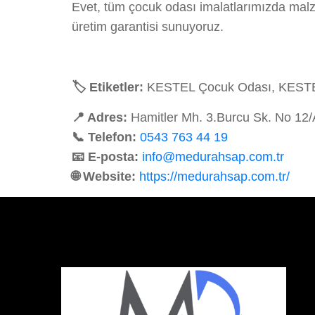
Evet, tüm çocuk odası imalatlarımızda malz
üretim garantisi sunuyoruz.
🏷️ Etiketler:
KESTEL Çocuk Odası, KESTEL 
📍 Adres:
Hamitler Mh. 3.Burcu Sk. No 12
📞 Telefon:
0543 763 44 19
📧 E-posta:
info@medurahsap.com.tr
🌐 Website:
https://medurahsap.com.tr/