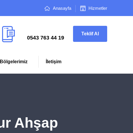
Anasayfa
Hizmetler
Çağrı Merkezi
Teklif Al
0543 763 44 19
Bölgelerimiz
İletişim
ur Ahşap