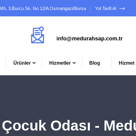
 Mh. 3.Burcu Sk. No 12/A Osmangazi/Bursa
Yol Tarifi Al
Mail Adresimiz
info@medurahsap.com.tr
Ürünler
Hizmetler
Blog
Hizmet 
Çocuk Odası - Med