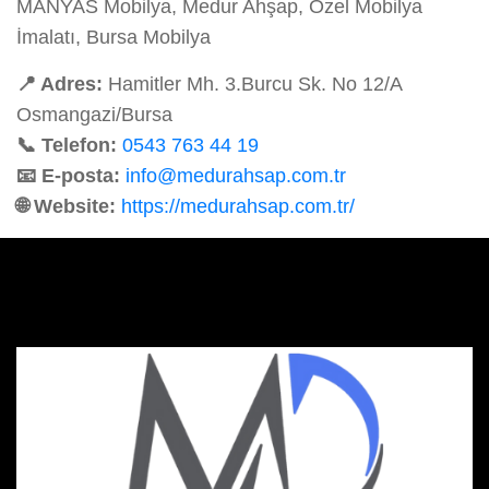
MANYAS Mobilya, Medur Ahşap, Özel Mobilya
İmalatı, Bursa Mobilya
📍 Adres:
Hamitler Mh. 3.Burcu Sk. No 12/A
Osmangazi/Bursa
📞 Telefon:
0543 763 44 19
📧 E-posta:
info@medurahsap.com.tr
🌐 Website:
https://medurahsap.com.tr/