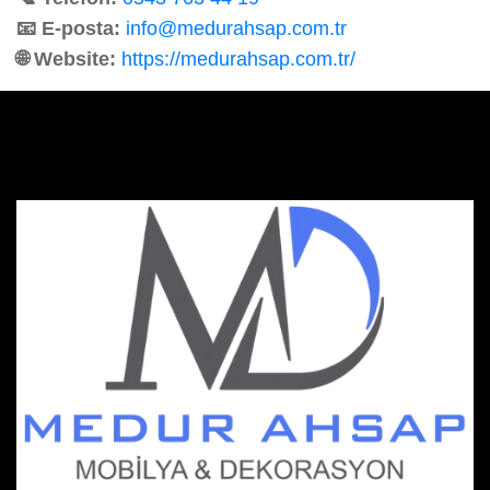
📧 E-posta:
info@medurahsap.com.tr
🌐 Website:
https://medurahsap.com.tr/