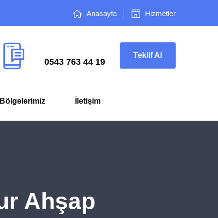
Anasayfa
Hizmetler
Çağrı Merkezi
Teklif Al
0543 763 44 19
Bölgelerimiz
İletişim
ur Ahşap