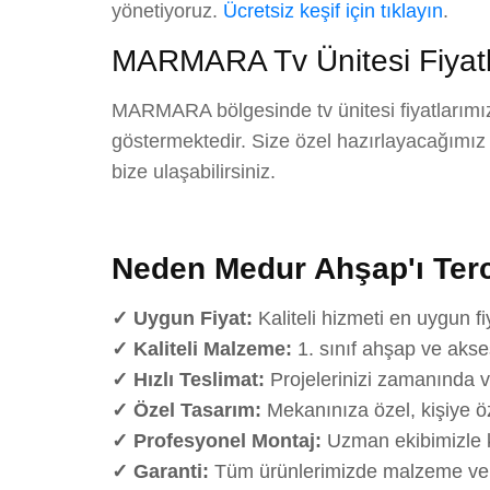
yönetiyoruz.
Ücretsiz keşif için tıklayın
.
MARMARA Tv Ünitesi Fiyatl
MARMARA bölgesinde tv ünitesi fiyatlarımız;
göstermektedir. Size özel hazırlayacağımız det
bize ulaşabilirsiniz.
Neden Medur Ahşap'ı Terc
✓ Uygun Fiyat:
Kaliteli hizmeti en uygun fi
✓ Kaliteli Malzeme:
1. sınıf ahşap ve akse
✓ Hızlı Teslimat:
Projelerinizi zamanında v
✓ Özel Tasarım:
Mekanınıza özel, kişiye öz
✓ Profesyonel Montaj:
Uzman ekibimizle k
✓ Garanti:
Tüm ürünlerimizde malzeme ve iş