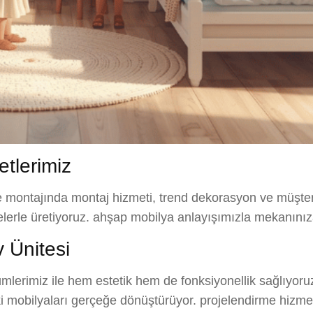
tlerimiz
e montajında montaj hizmeti, trend dekorasyon ve müşter
melerle üretiyoruz. ahşap mobilya anlayışımızla mekanını
Ünitesi
ümlerimiz ile hem estetik hem de fonksiyonellik sağlıyor
ki mobilyaları gerçeğe dönüştürüyor. projelendirme hizmet