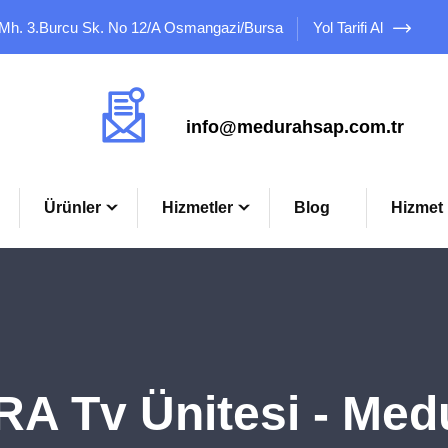
 Mh. 3.Burcu Sk. No 12/A Osmangazi/Bursa
Yol Tarifi Al
Mail Adresimiz
info@medurahsap.com.tr
Ürünler
Hizmetler
Blog
Hizmet 
 Tv Ünitesi - Med