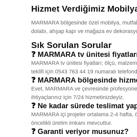
Hizmet Verdiğimiz Mobilya
MARMARA bölgesinde özel mobilya, mutfak do
dolabı, ahşap kapı ve mağaza ev dekorasyon
Sık Sorulan Sorular
❓ MARMARA tv ünitesi fiyatlar
MARMARA tv ünitesi fiyatları; ölçü, malzeme
teklifi için 0543 763 44 19 numaralı telefond
❓ MARMARA bölgesinde hizme
Evet, MARMARA ve çevresinde profesyonel tv
ihtiyaçlarınız için 7/24 hizmetinizdeyiz.
❓ Ne kadar sürede teslimat y
MARMARA içi projeler ortalama 2-4 hafta, öz
öncelikli üretim imkanı mevcuttur.
❓ Garanti veriyor musunuz?