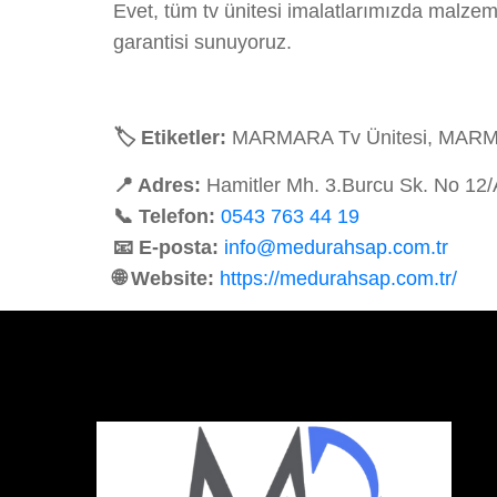
Evet, tüm tv ünitesi imalatlarımızda malzem
garantisi sunuyoruz.
🏷️ Etiketler:
MARMARA Tv Ünitesi, MARMARA
📍 Adres:
Hamitler Mh. 3.Burcu Sk. No 12
📞 Telefon:
0543 763 44 19
📧 E-posta:
info@medurahsap.com.tr
🌐 Website:
https://medurahsap.com.tr/