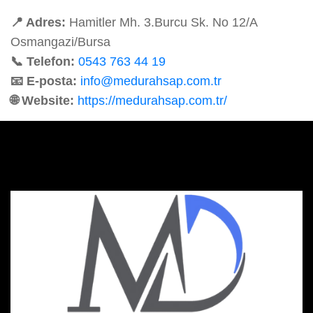
📍 Adres:
Hamitler Mh. 3.Burcu Sk. No 12/A
Osmangazi/Bursa
📞 Telefon:
0543 763 44 19
📧 E-posta:
info@medurahsap.com.tr
🌐 Website:
https://medurahsap.com.tr/