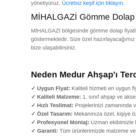
yönetiyoruz.
Ücretsiz keşif için tıklayın
.
MİHALGAZİ Gömme Dolap F
MİHALGAZİ bölgesinde gömme dolap fiyatları
göstermektedir. Size özel hazırlayacağımız det
bize ulaşabilirsiniz.
Neden Medur Ahşap'ı Terc
✓ Uygun Fiyat:
Kaliteli hizmeti en uygun fi
✓ Kaliteli Malzeme:
1. sınıf ahşap ve akse
✓ Hızlı Teslimat:
Projelerinizi zamanında v
✓ Özel Tasarım:
Mekanınıza özel, kişiye öz
✓ Profesyonel Montaj:
Uzman ekibimizle k
✓ Garanti:
Tüm ürünlerimizde malzeme ve iş