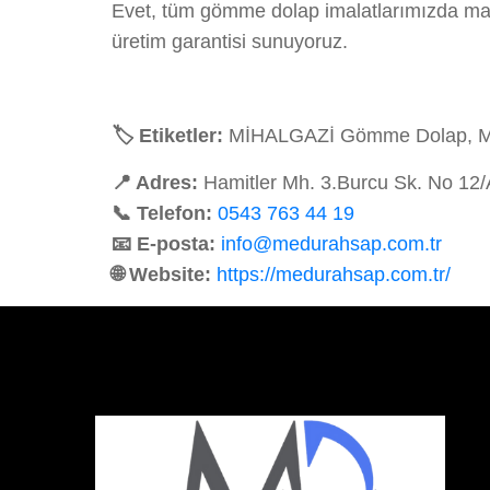
Evet, tüm gömme dolap imalatlarımızda malz
üretim garantisi sunuyoruz.
🏷️ Etiketler:
MİHALGAZİ Gömme Dolap, MİHA
📍 Adres:
Hamitler Mh. 3.Burcu Sk. No 12
📞 Telefon:
0543 763 44 19
📧 E-posta:
info@medurahsap.com.tr
🌐 Website:
https://medurahsap.com.tr/