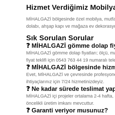
Hizmet Verdiğimiz Mobilya
MİHALGAZİ bölgesinde özel mobilya, mutfak 
dolabı, ahşap kapı ve mağaza ev dekorasyon
Sık Sorulan Sorular
❓ MİHALGAZİ gömme dolap fiya
MİHALGAZİ gömme dolap fiyatları; ölçü, mal
fiyat teklifi için 0543 763 44 19 numaralı tel
❓ MİHALGAZİ bölgesinde hizm
Evet, MİHALGAZİ ve çevresinde profesyonel
ihtiyaçlarınız için 7/24 hizmetinizdeyiz.
❓ Ne kadar sürede teslimat y
MİHALGAZİ içi projeler ortalama 2-4 hafta, 
öncelikli üretim imkanı mevcuttur.
❓ Garanti veriyor musunuz?