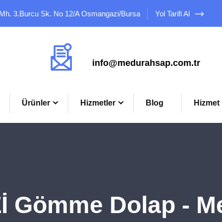
 Mh. 3.Burcu Sk. No 12/A Osmangazi/Bursa
Yol Tarifi Al
Mail Adresimiz
info@medurahsap.com.tr
Ürünler
Hizmetler
Blog
Hizmet 
 Gömme Dolap - M