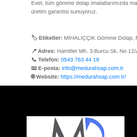
Evet, tüm gömme dolap imalatlarımızda malz
üretim garantisi sunuyoruz.
🏷️ Etiketler:
MİHALIÇÇIK Gömme Dolap, MİH
📍 Adres:
Hamitler Mh. 3.Burcu Sk. No 12
📞 Telefon:
0543 763 44 19
📧 E-posta:
info@medurahsap.com.tr
🌐 Website:
https://medurahsap.com.tr/