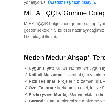
yönetiyoruz.
Ücretsiz keşif için tıklayın
.
MİHALIÇÇIK Gömme Dolap F
MİHALIÇÇIK bölgesinde gömme dolap fiyatlar
göstermektedir. Size özel hazırlayacağımız det
bize ulaşabilirsiniz.
Neden Medur Ahşap'ı Terc
✓ Uygun Fiyat:
Kaliteli hizmeti en uygun fi
✓ Kaliteli Malzeme:
1. sınıf ahşap ve akse
✓ Hızlı Teslimat:
Projelerinizi zamanında v
✓ Özel Tasarım:
Mekanınıza özel, kişiye öz
✓ Profesyonel Montaj:
Uzman ekibimizle k
✓ Garanti:
Tüm ürünlerimizde malzeme ve iş