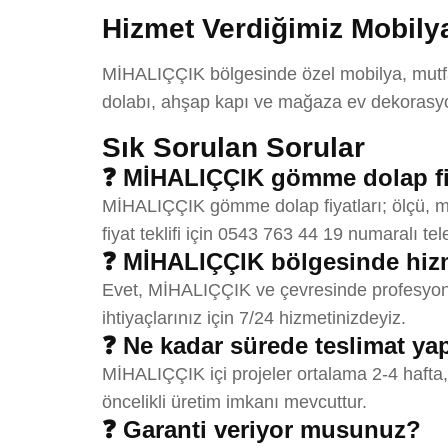
Hizmet Verdiğimiz Mobilya
MİHALIÇÇIK bölgesinde özel mobilya, mutfak 
dolabı, ahşap kapı ve mağaza ev dekorasyon
Sık Sorulan Sorular
❓ MİHALIÇÇIK gömme dolap fiy
MİHALIÇÇIK gömme dolap fiyatları; ölçü, ma
fiyat teklifi için 0543 763 44 19 numaralı tel
❓ MİHALIÇÇIK bölgesinde hiz
Evet, MİHALIÇÇIK ve çevresinde profesyone
ihtiyaçlarınız için 7/24 hizmetinizdeyiz.
❓ Ne kadar sürede teslimat y
MİHALIÇÇIK içi projeler ortalama 2-4 hafta,
öncelikli üretim imkanı mevcuttur.
❓ Garanti veriyor musunuz?