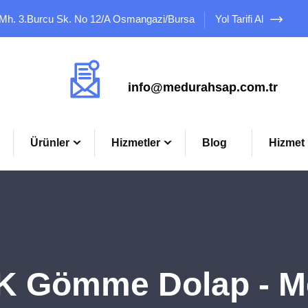
 Mh. 3.Burcu Sk. No 12/A Osmangazi/Bursa
Yol Tarifi Al
Mail Adresimiz
info@medurahsap.com.tr
Ürünler
Hizmetler
Blog
Hizmet 
K Gömme Dolap - M