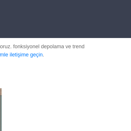
yoruz. fonksiyonel depolama ve trend
imle iletişime geçin
.