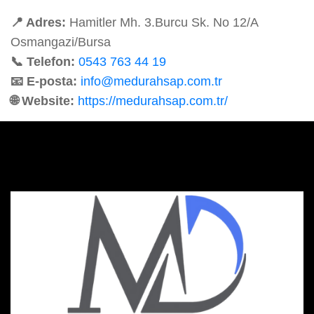
📍 Adres:
Hamitler Mh. 3.Burcu Sk. No 12/A
Osmangazi/Bursa
📞 Telefon:
0543 763 44 19
📧 E-posta:
info@medurahsap.com.tr
🌐 Website:
https://medurahsap.com.tr/