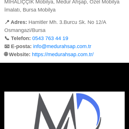
MİHALIÇÇIK Mobilya, Medur Ahşap, Özel Mobilya
İmalatı, Bursa Mobilya
📍 Adres:
Hamitler Mh. 3.Burcu Sk. No 12/A
Osmangazi/Bursa
📞 Telefon:
0543 763 44 19
📧 E-posta:
info@medurahsap.com.tr
🌐 Website:
https://medurahsap.com.tr/