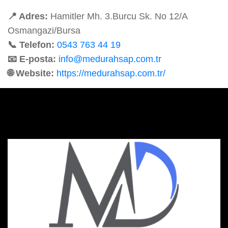
📍 Adres:
Hamitler Mh. 3.Burcu Sk. No 12/A
Osmangazi/Bursa
📞 Telefon:
0543 763 44 19
📧 E-posta:
info@medurahsap.com.tr
🌐 Website:
https://medurahsap.com.tr/