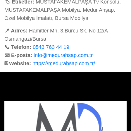
🏷️ Etiketler:
MUSTAFAKEMALPAŞA Tv Konsolu,
MUSTAFAKEMALPAŞA Mobilya, Medur Ahşap,
Özel Mobilya İmalatı, Bursa Mobilya
📍 Adres:
Hamitler Mh. 3.Burcu Sk. No 12/A
Osmangazi/Bursa
📞 Telefon:
0543 763 44 19
📧 E-posta:
info@medurahsap.com.tr
🌐 Website:
https://medurahsap.com.tr/