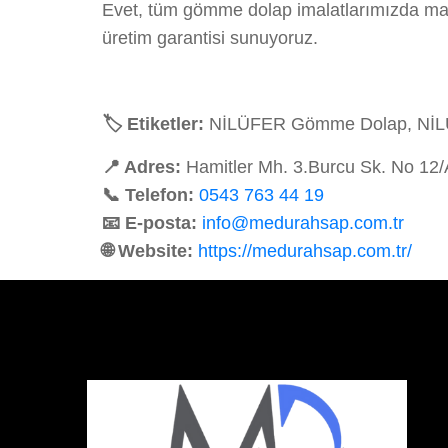
Evet, tüm gömme dolap imalatlarımızda malz
üretim garantisi sunuyoruz.
🏷️ Etiketler:
NİLÜFER Gömme Dolap, NİLÜFE
📍 Adres:
Hamitler Mh. 3.Burcu Sk. No 12
📞 Telefon:
0543 763 44 19
📧 E-posta:
info@medurahsap.com.tr
🌐 Website:
https://medurahsap.com.tr/