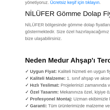
yönetiyoruz.
Ücretsiz keşif için tıklayın
.
NİLÜFER Gömme Dolap Fiya
NİLÜFER bölgesinde gömme dolap fiyatlarımı
göstermektedir. Size özel hazırlayacağımız det
bize ulaşabilirsiniz.
Neden Medur Ahşap'ı Terc
✓ Uygun Fiyat:
Kaliteli hizmeti en uygun fi
✓ Kaliteli Malzeme:
1. sınıf ahşap ve akse
✓ Hızlı Teslimat:
Projelerinizi zamanında v
✓ Özel Tasarım:
Mekanınıza özel, kişiye öz
✓ Profesyonel Montaj:
Uzman ekibimizle k
✓ Garanti:
Tüm ürünlerimizde malzeme ve iş