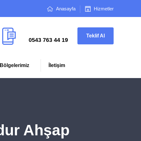
Anasayfa
Hizmetler
Çağrı Merkezi
Teklif Al
0543 763 44 19
Bölgelerimiz
İletişim
dur Ahşap