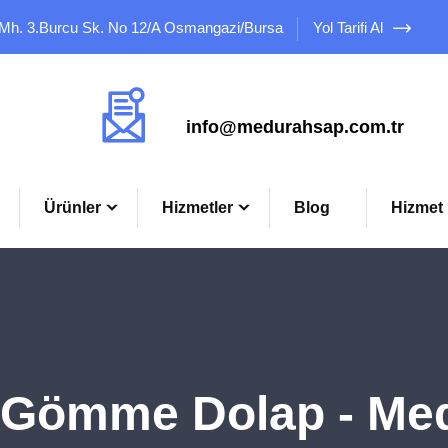
 Mh. 3.Burcu Sk. No 12/A Osmangazi/Bursa
Yol Tarifi Al
Mail Adresimiz
info@medurahsap.com.tr
Ürünler
Hizmetler
Blog
Hizmet 
Gömme Dolap - Me