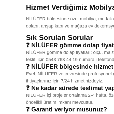
Hizmet Verdiğimiz Mobilya
NİLÜFER bölgesinde özel mobilya, mutfak dol
dolabı, ahşap kapı ve mağaza ev dekorasyon
Sık Sorulan Sorular
❓ NİLÜFER gömme dolap fiyatl
NİLÜFER gömme dolap fiyatları; ölçü, malzem
teklifi için 0543 763 44 19 numaralı telefond
❓ NİLÜFER bölgesinde hizmet
Evet, NİLÜFER ve çevresinde profesyonel gö
ihtiyaçlarınız için 7/24 hizmetinizdeyiz.
❓ Ne kadar sürede teslimat y
NİLÜFER içi projeler ortalama 2-4 hafta, öz
öncelikli üretim imkanı mevcuttur.
❓ Garanti veriyor musunuz?