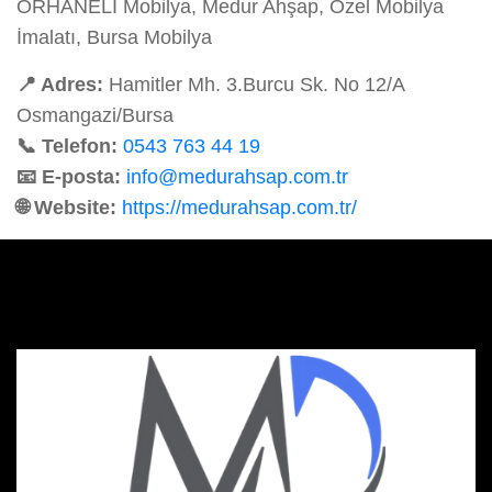
ORHANELİ Mobilya, Medur Ahşap, Özel Mobilya
İmalatı, Bursa Mobilya
📍 Adres:
Hamitler Mh. 3.Burcu Sk. No 12/A
Osmangazi/Bursa
📞 Telefon:
0543 763 44 19
📧 E-posta:
info@medurahsap.com.tr
🌐 Website:
https://medurahsap.com.tr/