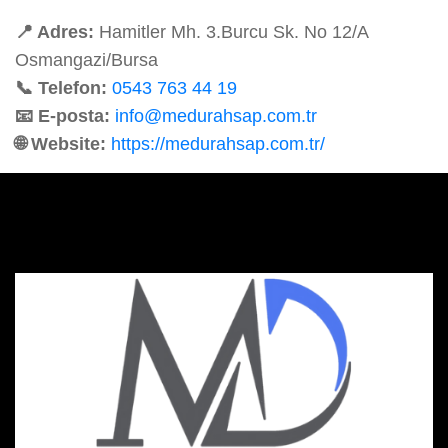
📍 Adres:
Hamitler Mh. 3.Burcu Sk. No 12/A
Osmangazi/Bursa
📞 Telefon:
0543 763 44 19
📧 E-posta:
info@medurahsap.com.tr
🌐 Website:
https://medurahsap.com.tr/