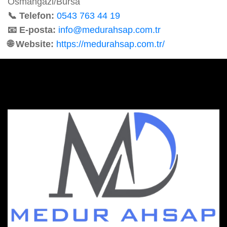
Osmangazi/Bursa
📞 Telefon:
0543 763 44 19
📧 E-posta:
info@medurahsap.com.tr
🌐 Website:
https://medurahsap.com.tr/