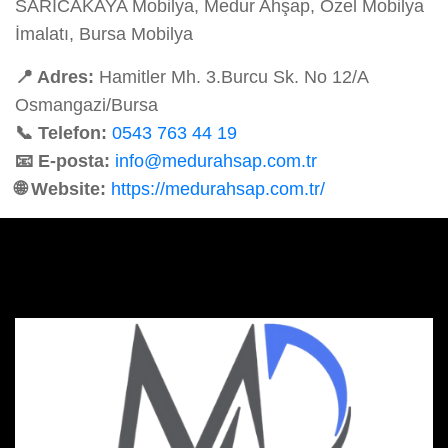
SARICAKAYA Mobilya, Medur Ahşap, Özel Mobilya
İmalatı, Bursa Mobilya
📍 Adres:
Hamitler Mh. 3.Burcu Sk. No 12/A
Osmangazi/Bursa
📞 Telefon:
0543 763 44 19
📧 E-posta:
info@medurahsap.com.tr
🌐 Website:
https://medurahsap.com.tr/