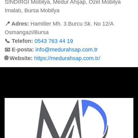
SINDIRGI Mobilya, Medur Ahşap, Özel Mobilya
İmalatı, Bursa Mobilya
📍 Adres:
Hamitler Mh. 3.Burcu Sk. No 12/A
Osmangazi/Bursa
📞 Telefon:
0543 763 44 19
📧 E-posta:
info@medurahsap.com.tr
🌐 Website:
https://medurahsap.com.tr/