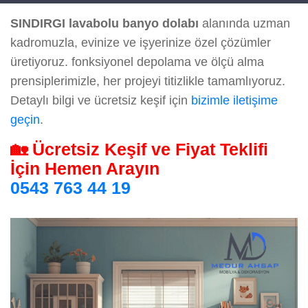
SINDIRGI lavabolu banyo dolabı
alanında uzman
kadromuzla, evinize ve işyerinize özel çözümler
üretiyoruz. fonksiyonel depolama ve ölçü alma
prensiplerimizle, her projeyi titizlikle tamamlıyoruz.
Detaylı bilgi ve ücretsiz keşif için
bizimle iletişime
geçin
.
🏡 Ücretsiz Keşif ve Fiyat Teklifi
İçin Hemen Arayın
0543 763 44 19