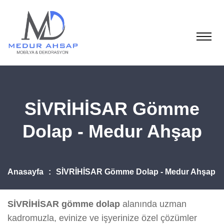
SİVRİHİSAR Gömme
Dolap - Medur Ahşap
Anasayfa
SİVRİHİSAR Gömme Dolap - Medur Ahşap
SİVRİHİSAR gömme dolap
alanında uzman
kadromuzla, evinize ve işyerinize özel çözümler