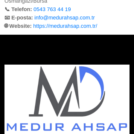
Osmangazi/Bursa
📞 Telefon:
0543 763 44 19
📧 E-posta:
info@medurahsap.com.tr
🌐 Website:
https://medurahsap.com.tr/